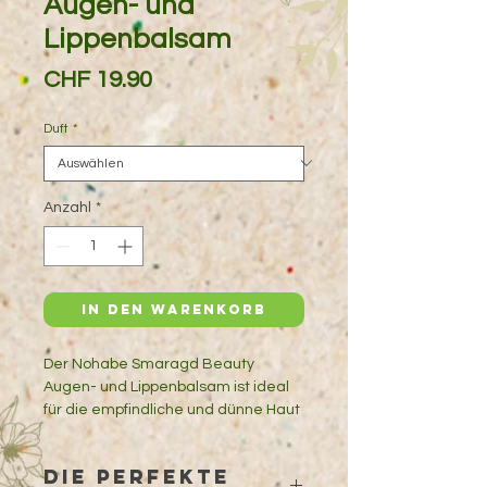
Augen- und
Lippenbalsam
Preis
CHF 19.90
Duft
*
Anzahl
*
In den Warenkorb
Der Nohabe Smaragd Beauty
Augen- und Lippenbalsam ist ideal
für die empfindliche und dünne Haut
um die Augen und Lippen. Der erste
wertvolle Inhaltsstoff in diesem
DIE PERFEKTE
Balsam ist Gurkenöl, das für seine