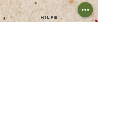
HILFE
BEDINGUNGEN UND KONDITIONEN
DATENSCHUTZERKLÄRUNG
ZAHLUNGSMETHODEN
RÜCKGABE & RÜCKERSTATTUNG
VERSANDPREISE
FAQ
IMPRESSUM
DISCLAIMER