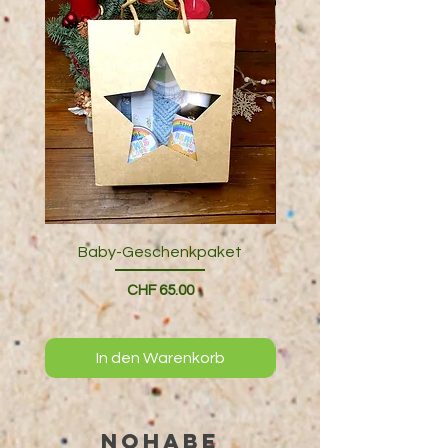
Baby-Geschenkpaket
Geschenkverpack
Preis
CHF 65.00
In den Warenkorb
NOHABE