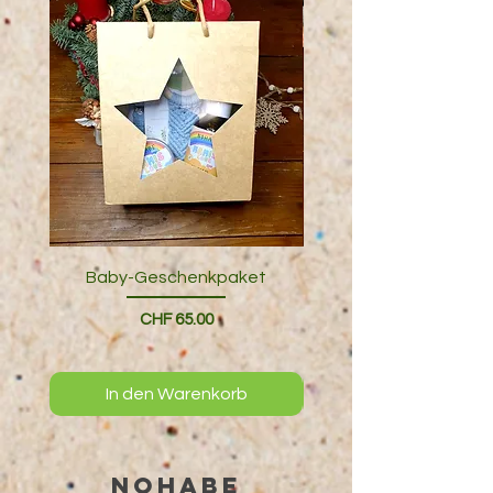
Baby-Geschenkpaket
Geschenkverpack
Preis
CHF 65.00
In den Warenkorb
NOHABE