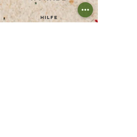
HILFE
BEDINGUNGEN UND KONDITIONEN
DATENSCHUTZERKLÄRUNG
ZAHLUNGSMETHODEN
RÜCKGABE & RÜCKERSTATTUNG
VERSANDPREISE
FAQ
IMPRESSUM
DISCLAIMER