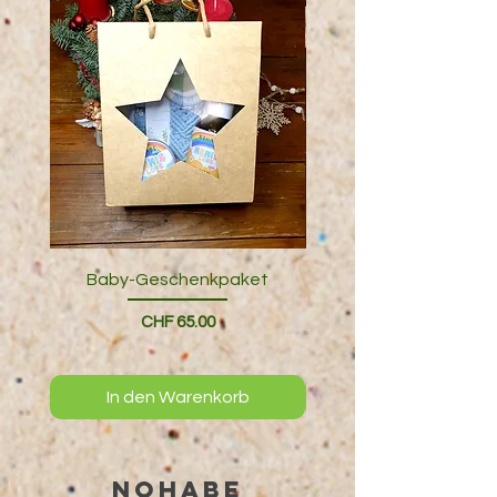
Baby-Geschenkpaket
Geschenkverpack
Preis
CHF 65.00
In den Warenkorb
NOHABE