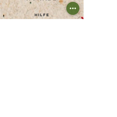
HILFE
BEDINGUNGEN UND KONDITIONEN
DATENSCHUTZERKLÄRUNG
ZAHLUNGSMETHODEN
RÜCKGABE & RÜCKERSTATTUNG
VERSANDPREISE
FAQ
IMPRESSUM
DISCLAIMER