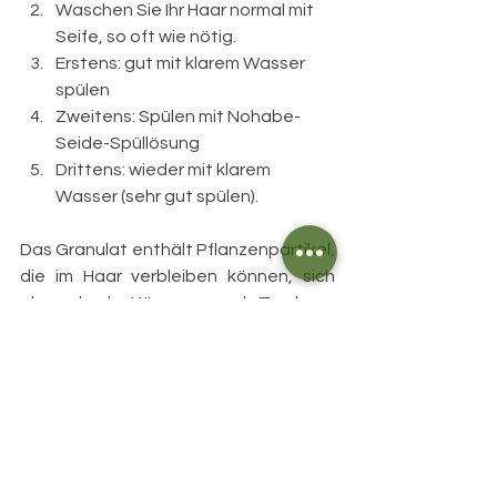
Waschen Sie Ihr Haar normal mit 
Seife, so oft wie nötig.
Erstens: gut mit klarem Wasser 
spülen
Zweitens: Spülen mit Nohabe-
Seide-Spüllösung
Drittens: wieder mit klarem 
Wasser (sehr gut spülen).
Das Granulat enthält Pflanzenpartikel, 
die im Haar verbleiben können, sich 
aber durch Kämmen und Trocknen 
leicht entfernen lassen.
Verschliessen Sie die Dose immer 
vollständig, bewahren Sie sie zwischen 
den Anwendungen an einem 
trockenen Platz auf.