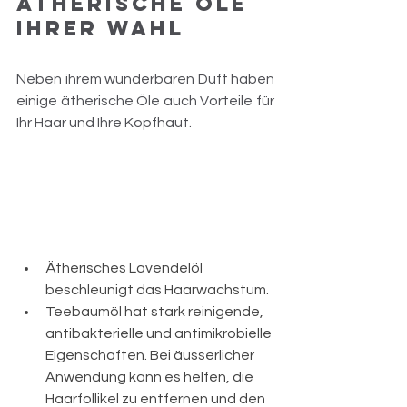
Ätherische Öle 
Ihrer Wahl
Neben ihrem wunderbaren Duft haben 
einige ätherische Öle auch Vorteile für 
Ihr Haar und Ihre Kopfhaut.
Ätherisches Lavendelöl 
beschleunigt das Haarwachstum.
Teebaumöl hat stark reinigende, 
antibakterielle und antimikrobielle 
Eigenschaften. Bei äusserlicher 
Anwendung kann es helfen, die 
Haarfollikel zu entfernen und den 